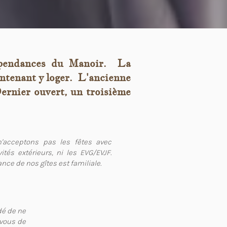
dépendances du Manoir. La
intenant y loger. L'ancienne
Dernier ouvert, un troisième
'acceptons pas les fêtes avec
ités extérieurs, ni les EVG/EVJF.
nce de nos gîtes est familiale.
dé de ne
-vous de