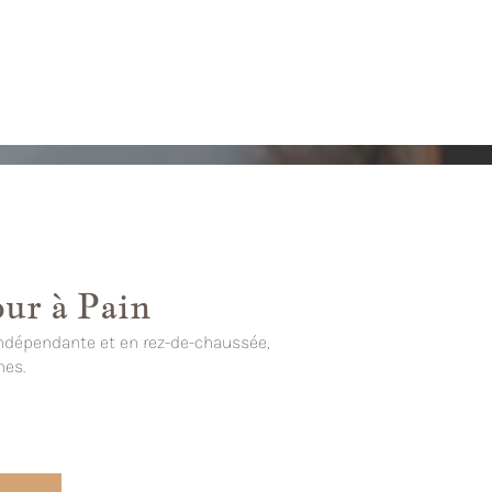
ur à Pain
 indépendante et en rez-de-chaussée,
nes.