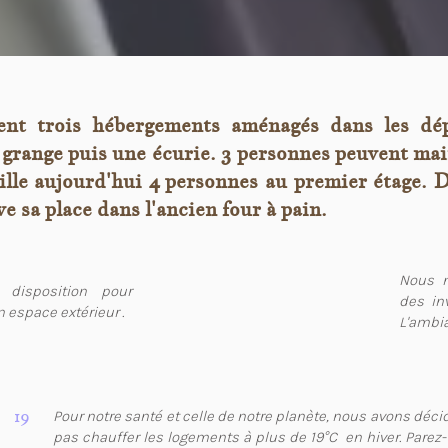
ent trois hébergements aménagés dans les 
 grange puis une écurie. 3 personnes peuvent ma
lle aujourd'hui 4 personnes au premier étage. 
e sa place dans l'ancien four à pain.
Nous n
disposition pour
des inv
 espace extérieur .
L'ambia
19
Pour notre santé et celle de notre planète, nous avons déci
pas chauffer les logements à plus de 19°C en hiver. Parez