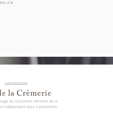
ées à la
commentaires
de la Crèmerie
tage de l’ancienne crèmerie de la
îte indépendant pour 4 personnes.