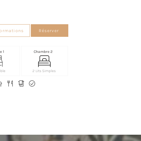
formations
Réserver
 1
Chambre 2
uble
2 Lits Simples