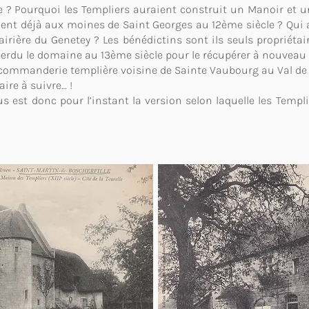
te ? Pourquoi les Templiers auraient construit un Manoir et u
ient déjà aux moines de Saint Georges au 12ème siècle ? Qui a
clairière du Genetey ? Les bénédictins sont ils seuls propriétai
perdu le domaine au 13ème siècle pour le récupérer à nouveau a
 commanderie templière voisine de Sainte Vaubourg au Val de 
ire à suivre… !
ous est donc pour l’instant la version selon laquelle les Templ