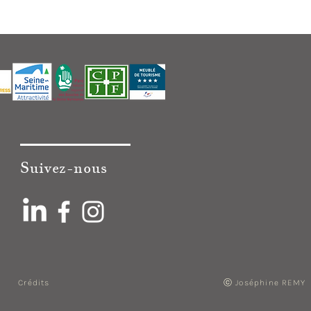
Suivez-nous
ⓒ Joséphine REMY
Crédits