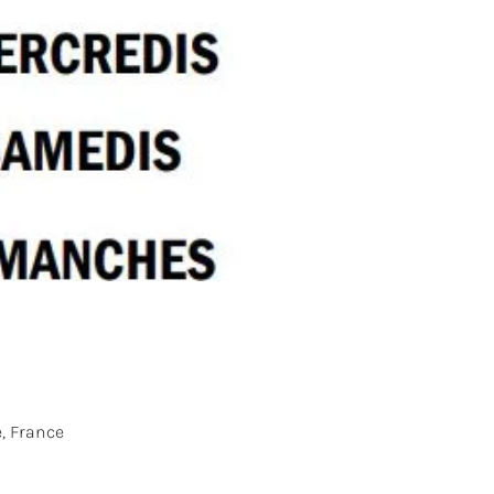
, France