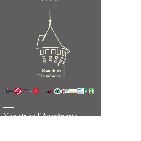
A propos
Manoir de l'Aumônerie
54, chemin de Saint-Gorgon
76840, Saint-Martin de Boscherville