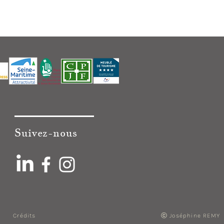
Suivez-nous
ⓒ Joséphine REMY
Crédits