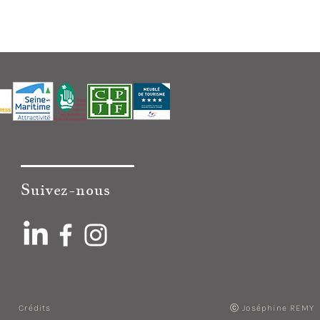
Suivez-nous
ⓒ Joséphine REMY
Crédits