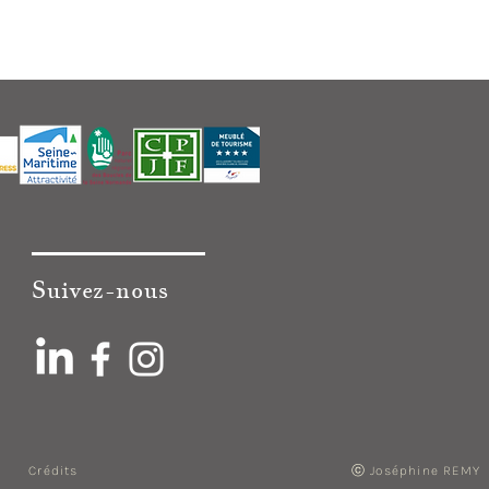
Suivez-nous
ⓒ Joséphine REMY
Crédits