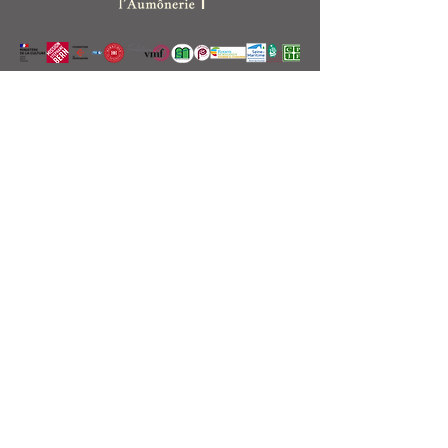
Manoir de l'Aumônerie
54, chemin de Saint-Gorgon
76840, Saint-Martin de Boscherville
Suivez-nous
Contactez-nous
+33 (0)6 64 33 27 48
contact@manoirdelaumonerie.fr